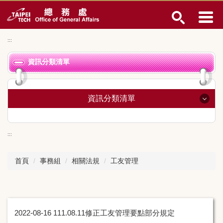
跳
到
主
要
:::
內
容
資訊分類清單
區
資訊分類清單
總務長室
:::
事務組
首頁
事務組
相關法規
工友管理
營繕組
經營管理組
文書組
2022-08-16
111.08.11修正工友管理要點部分規定