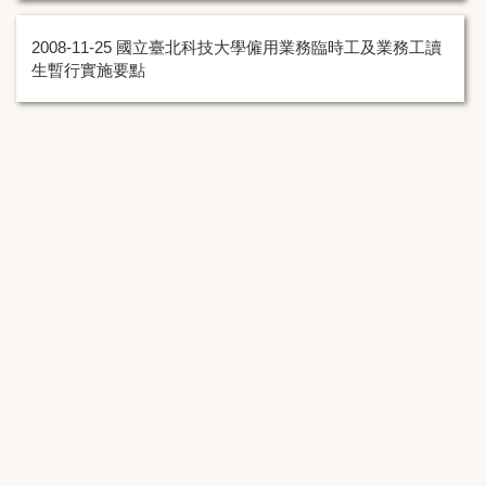
2008-11-25
國立臺北科技大學僱用業務臨時工及業務工讀
生暫行實施要點
2009-09-08
工餉核支標準表
2009-09-08
勞工退休金條例
:::
國立臺北科技大學 總務處
Taipei Tech General Education Center
10608 台北市忠孝東路三段1號行政大樓7樓
TEL:886-2-2771-2171#1300