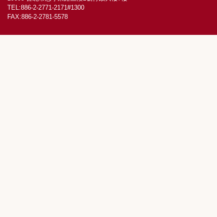
TEL:886-2-2771-2171#1300
維修通報
FAX:886-2-2781-5578