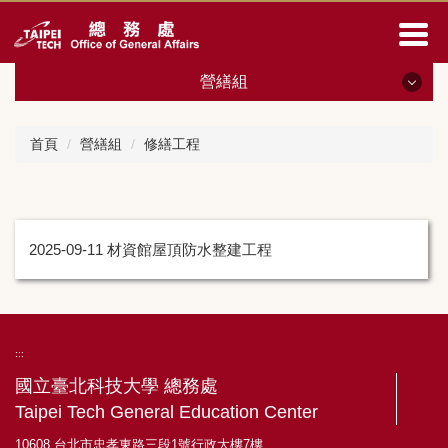
跳
到
主
要
營繕組
內
容
營繕組
區
首頁
營繕組
修繕工程
最新消息
成員與職掌
2025-09-11
材資館屋頂防水整建工程
表單下載
相關法規
統計資料
:::
國立臺北科技大學 總務處
修繕工程
Taipei Tech General Education Center
新建工程
10608 台北市忠孝東路三段1號行政大樓7樓