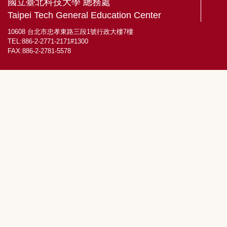
國立臺北科技大學 總務處
統計資料
Taipei Tech General Education Center
10608 台北市忠孝東路三段1號行政大樓7樓
TEL:886-2-2771-2171#1300
FAX:886-2-2781-5578