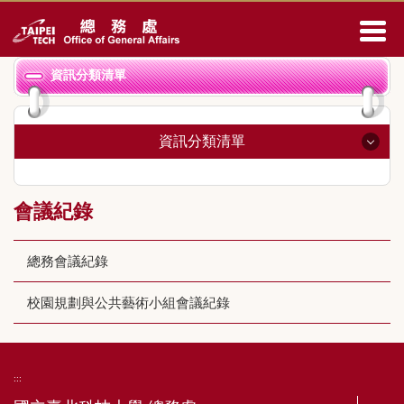
跳
到
主
要
資訊分類清單
內
容
區
資訊分類清單
總務長室
會議紀錄
事務組
總務會議紀錄
營繕組
經營管理組
校園規劃與公共藝術小組會議紀錄
文書組
出納組
:::