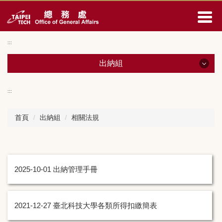
跳
到
主
要
:::
內
容
出納組
區
出納組
:::
出納組公告
首頁
出納組
相關法規
成員與職掌
表單下載
2025-10-01
出納管理手冊
相關法規
操作手冊專區
2021-12-27
臺北科技大學各類所得扣繳簡表
外籍人士所得稅專區