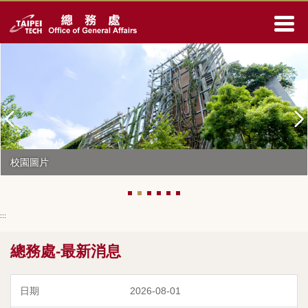
跳
到
主
要
內
容
區
校園圖片
:::
總務處-最新消息
2026-08-01