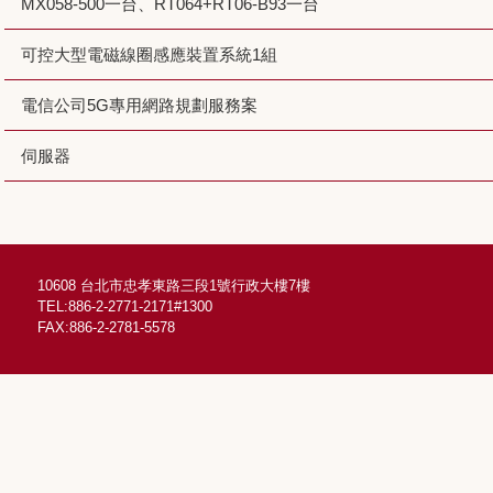
MX058-500一台、RT064+RT06-B93一台
可控大型電磁線圈感應裝置系統1組
電信公司5G專用網路規劃服務案
伺服器
10608 台北市忠孝東路三段1號行政大樓7樓
TEL:886-2-2771-2171#1300
FAX:886-2-2781-5578