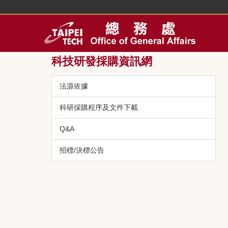
跳
到
主
要
內
科技研發採購資訊網
容
區
法源依據
科研採購程序及文件下載
Q&A
招標/決標公告