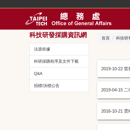
跳
到
主
要
內
科技研發採購資訊網
容
首頁
科技研
區
法源依據
科研採購程序及文件下載
2019-10-22
雷射
Q&A
招標/決標公告
2019-04-15
二倍
2016-10-21
雲