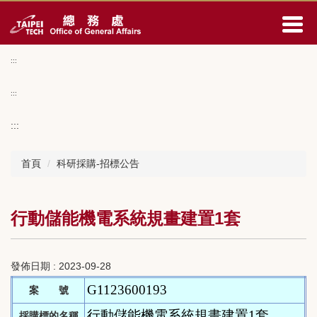
跳
到
主
要
:::
內
容
:::
區
:::
首頁
科研採購-招標公告
行動儲能機電系統規畫建置1套
發佈日期 :
2023-09-28
G1123600193
案 號
行動儲能機電系統規畫建置1套
採購標的名稱