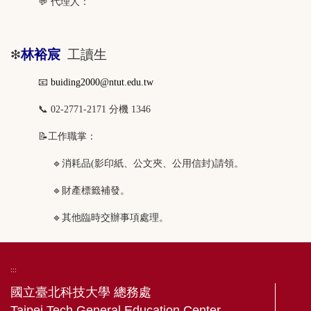
💬 代理人：
林裕宸
工讀生
❇
📧
buiding2000@ntut.edu.tw
📞
02-2771-2171 分機 1346
📝
工作職掌：
🔹
消耗品(影印紙、公文夾、公用信封)請領。
🔹
財產標籤補發
。
🔹
其他臨時交辦事項處理。
:::
國立臺北科技大學 總務處
Taipei Tech General Education Center