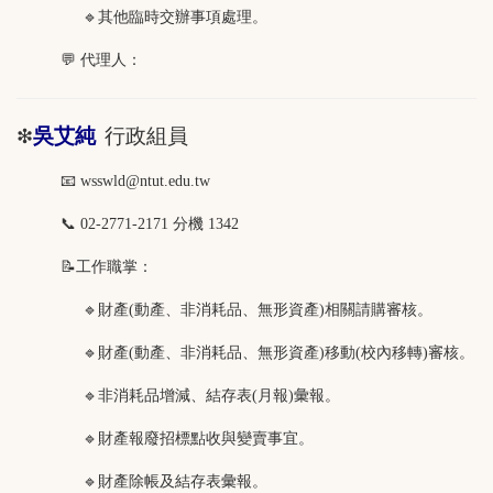
🔹
其他臨時交辦事項處理。
💬 代理人：
吳艾純
行政組員
❇
📧 wsswld@ntut.edu.tw
📞 02-2771-2171 分機 1342
📝工作職掌：
🔹財產(動產、非消耗品、無形資產)相關請購審核。
🔹財產(動產、非消耗品、無形資產)移動(校內移轉)審核。
🔹
非消耗品增減、結存表
(
月報
)
彙報。
🔹
財產報廢招標點收與變賣事宜。
🔹財產除帳及結存表彙報。