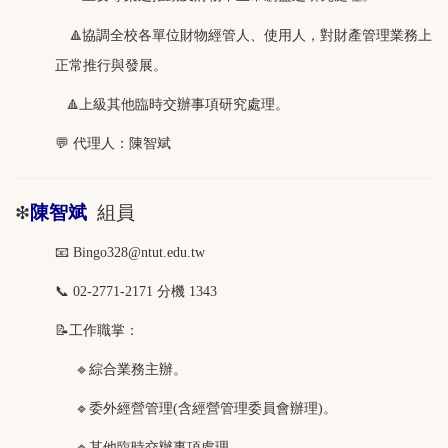
校內店家資訊 意見回饋
協調全校各單位財物經管人、使用人，對財產管理業務上
🔺
正常推行與發展。
相關連結
上級其他臨時交辦事項研究處理。
🔺
回經管組首頁
💬
代理人：
陳智斌
陳智斌
組員
❇
📧 Bingo328
@ntut.edu.tw
📞 02-2771-2171 分機 1343
📝工作職掌：
🔹綜合業務主辦。
🔹委外經營管理(含經營管理委員會辦理)。
🔹其他臨時交辦事項處理。