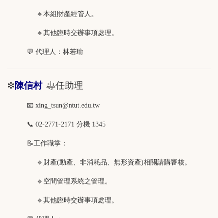
🔹本組財產經管人。
🔹
其他臨時交辦事項處理。
💬 代理人：林若瑜
陳信村
專任助理
❇
📧 xing_tsun
@ntut.edu.tw
📞 02-2771-2171 分機 1345
📝工作職掌：
🔹
財產(動產、非消耗品、無形資產)相關請購審核
。
🔹
空間管理系統之管理。
🔹
其他臨時交辦事項處理
。