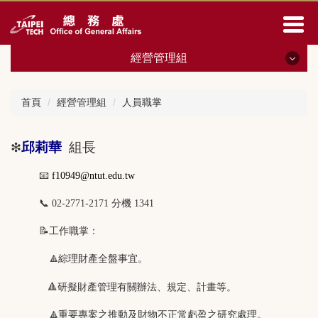
跳
到
主
要
經營管理組
內
容
經營管理組
區
首頁
經營管理組
人員職掌
最新消息
邱莉華
組長
❇
人員職掌
📧
f10949@ntut.edu.tw
相關法規
📞
02-2771-2171 分機 1341
會議紀錄
📝
工作職掌：
表單下載
綜理財產全盤事宜。
🔺
財物管理
🔺
研擬財產管理有關辦法、規定、計畫等。
土地房屋 校園空間管理
重要專案之推動及財物不正常虧盈之研究處理。
🔺