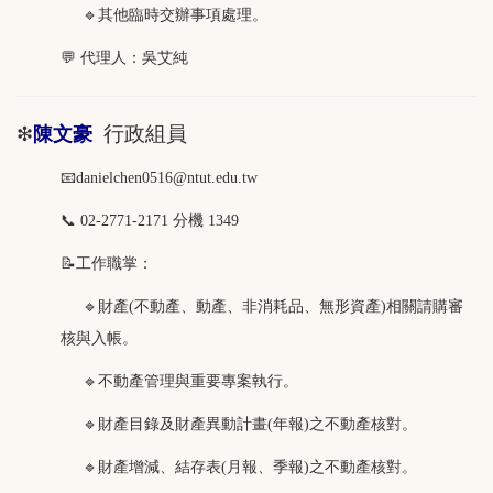
🔹
其他臨時交辦事項處理。
💬
代理人：吳艾純
行政組員
❇
陳文豪
📧danielchen0516@ntut.edu.tw
📞 02-2771-2171 分機 1349
📝工作職掌：
🔹財產(不動產、動產、非消耗品、無形資產)相關請購審
核與入帳。
🔹不動產管理與重要專案執行。
🔹財產目錄及財產異動計畫(年報)之不動產核對。
🔹財產增減、結存表(月報、季報)之不動產核對。