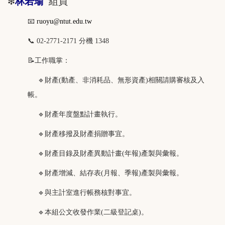
林若瑜
組員
❇
📧
ruoyu@ntut.edu.tw
📞
02-2771-2171 分機 1348
📝
工作職掌：
🔹
財產
(
動產、非消耗品、無形資產
)
相關請購審核及入
帳。
🔹
財產年度盤點計畫執行。
🔹
財產移撥及財產捐贈事宜。
🔹
財產目錄及財產異動計畫(年報)產製與彙報。
🔹
財產增減、結存表(月報、季報)產製與彙報。
🔹
與主計室進行帳務核對事宜。
🔹本組公文收發作業(二級登記桌)。