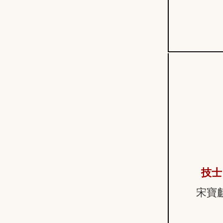
技士
宋寶