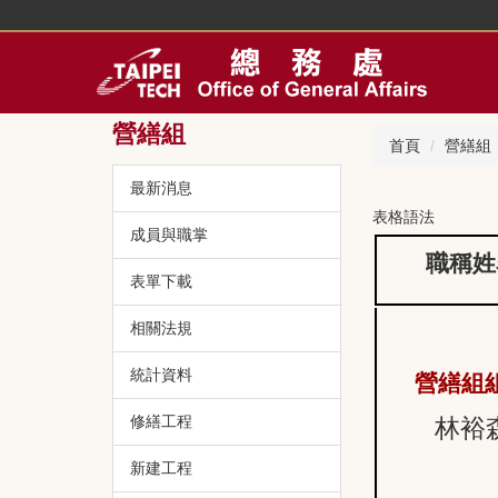
跳
到
主
要
內
營繕組
容
首頁
營繕組
區
最新消息
表格語法
成員與職掌
職稱姓
表單下載
相關法規
統計資料
營繕組
修繕工程
林裕
新建工程