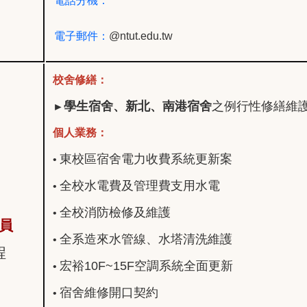
電話分機：
電子郵件：
@ntut.edu.tw
校舍修繕：
學生宿舍
、
新北
、
南港宿舍
之例行性修繕維
►
個人業務：
東校區宿舍電力收費系統更新案
•
全校水電費及管理費支用水電
•
全校消防檢修及維護
•
員
全系造來水管線
、水塔清洗維護
•
程
宏裕10F~15F空調系統全面更新
•
宿舍維修開口契約
•