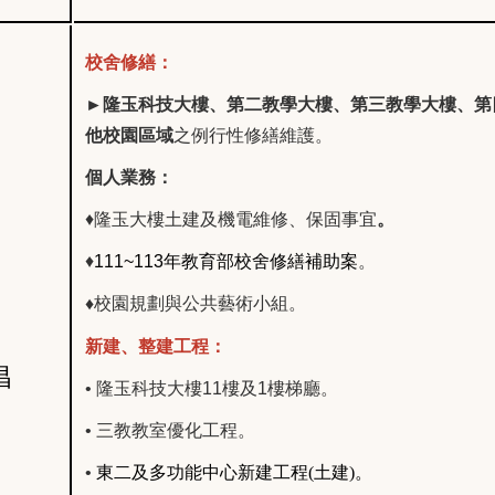
校舍修繕：
►
隆玉科技大樓、第二教學大樓、第三教學大樓、
第
他校園區域
之例行性修繕維護。
個人業務：
♦
隆玉大樓土建及機電維修、保固事宜
。
♦
111~113
年
教育部校舍修
繕補助案
。
♦
校園規劃與公共藝術小組。
新建、整建工程：
昌
•
隆玉科技大樓11樓及1樓梯廳。
•
三教教室優化工程。
•
東二及多功能中心新建工程
(
土建
)。