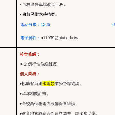
• 西校區停車場改善工程
。
•
東校區樹木移植案。
電話分機：1336
電子郵件：
a11939@ntut.edu.tw
校舍修繕：
►之例行性修繕維護。
個人業務：
♦
協助營繕組
水電類
業務督導協調。
♦草漯相關計畫
。
♦
全校高低壓電力設備保養維護。
♦
教育部索取綜合性資料彙整、能源補助案。