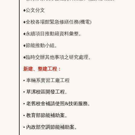
♦
公文分文
♦全校各場館緊急修繕任務(機電)
♦永續項目推動籍資料彙整。
♦節能推動小組。
♦
臨時交辦其他事項之研究處理。
新建、整建工程：
•
車輛系實習工廠工程
•
草漯校區開發工程
。
•
老舊校舍補請使照&技術服務
。
•
教育部節能補助案。
•
內政部空調節能補助案。