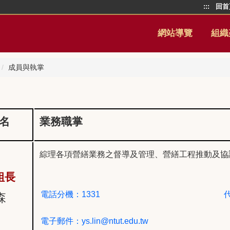
:::
回首
網站導覽
組織
成員與執掌
名
業務職掌
綜理各項營繕業務之督導及管理
、營繕工程推動及協
組長
電話分機：1331
森
電子郵件：
ys.lin@ntut.edu.tw