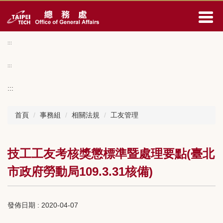
跳
到
主
要
:::
內
容
:::
區
:::
首頁
事務組
相關法規
工友管理
技工工友考核獎懲標準暨處理要點(臺北
市政府勞動局109.3.31核備)
發佈日期 :
2020-04-07