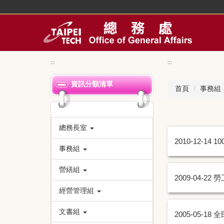
跳
到
主
要
內
容
:::
:::
區
資訊分類清單
首頁
事務組
總務長室
2010-12-14
1
事務組
營繕組
2009-04-22
勞
經營管理組
文書組
2005-05-18
全