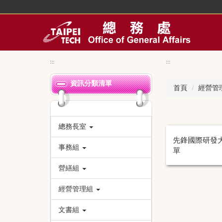
跳
到
主
要
內
容
:::
:::
區
資訊分類清單
首頁
經營管
總務長室
先鋒國際研發
事務組
單
營繕組
經營管理組
文書組