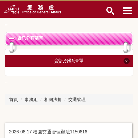
跳
到
主
要
:::
內
容
資訊分類清單
區
資訊分類清單
總務長室
:::
事務組
首頁
事務組
相關法規
交通管理
營繕組
經營管理組
文書組
2026-06-17
校園交通管理辦法1150616