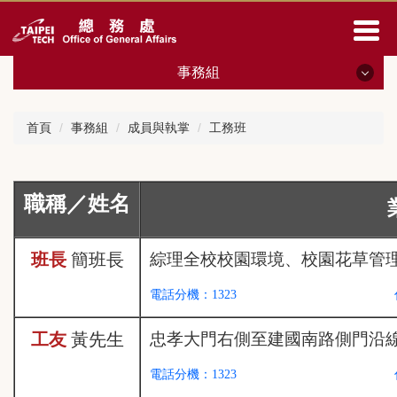
跳
到
主
要
事務組
內
容
事務組
區
首頁
事務組
成員與執掌
工務班
事務組公告
職稱／姓名
成員與職掌
表單下載
班長
簡班長
綜理全校校園環境、校園花草管
相關法規
電話分機：1323
綠色採購
工友
黃先生
忠孝大門右側至建國南路側門沿
電話分機：1323