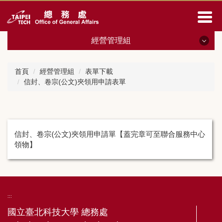
跳
到
主
要
經營管理組
內
容
經營管理組
區
首頁
經營管理組
表單下載
信封、卷宗(公文)夾領用申請表單
最新消息
人員職掌
相關法規
信封、卷宗(公文)夾領用申請單【蓋完章可至聯合服務中心
領物】
會議紀錄
表單下載
財物管理
:::
國立臺北科技大學 總務處
土地房屋 校園空間管理