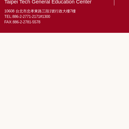
Taipei Tech General Education Center
校內店家資訊 意見回饋
10608 台北市忠孝東路三段1號行政大樓7樓
TEL:886-2-2771-2171#1300
相關連結
FAX:886-2-2781-5578
回經管組首頁