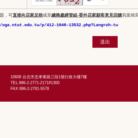
題，可
直接向店家反映
或至
總務處經管組-委外店家顧客意見回饋
頁面
填
/oga.ntut.edu.tw/p/412-1040-13532.php?Lang=zh-tw
送出
10608 台北市忠孝東路三段1號行政大樓7樓
TEL:886-2-2771-2171#1300
FAX:886-2-2781-5578