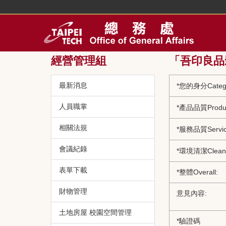
跳
到
主
要
內
經營管理組
「吾印良品影印
容
區
最新消息
*
您的身分Catego
人員職掌
*
產品品質Produc
相關法規
*
服務品質Servic
會議紀錄
*
環境清潔Cleanli
表單下載
*
整體Overall:
財物管理
意見內容:
土地房屋 校園空間管理
*
驗證碼