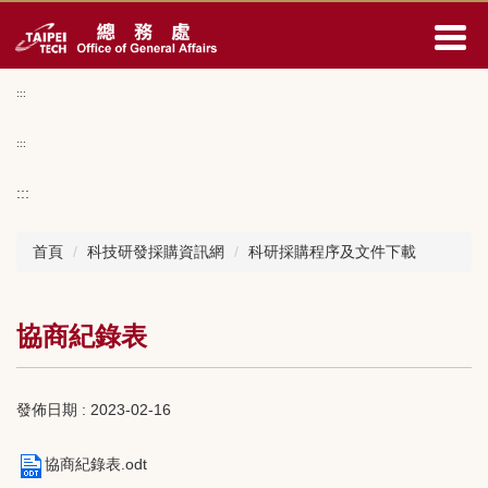
跳
到
主
要
:::
內
容
:::
區
:::
首頁
科技研發採購資訊網
科研採購程序及文件下載
協商紀錄表
發佈日期 :
2023-02-16
協商紀錄表.odt