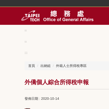
跳
到
主
要
內
容
:::
區
:::
:::
首頁
出納組
外籍人士所得稅專區
外僑個人綜合所得稅申報
發佈日期 :
2020-10-14