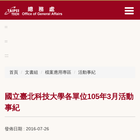
跳
到
主
要
:::
內
容
:::
區
:::
首頁
文書組
檔案應用專區
活動事紀
國立臺北科技大學各單位105年3月活動
事紀
發佈日期 :
2016-07-26