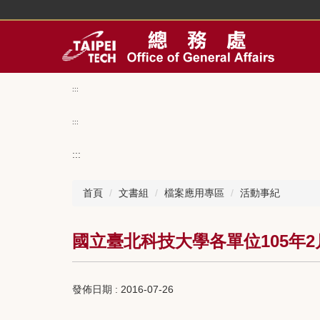
跳
到
主
要
內
容
:::
區
:::
:::
首頁
文書組
檔案應用專區
活動事紀
國立臺北科技大學各單位105年
發佈日期 :
2016-07-26