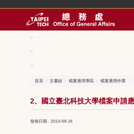
跳
到
主
要
內
容
:::
區
:::
:::
首頁
文書組
檔案應用專區
檔案應用作業
2、國立臺北科技大學檔案申請
發佈日期 :
2013-09-26