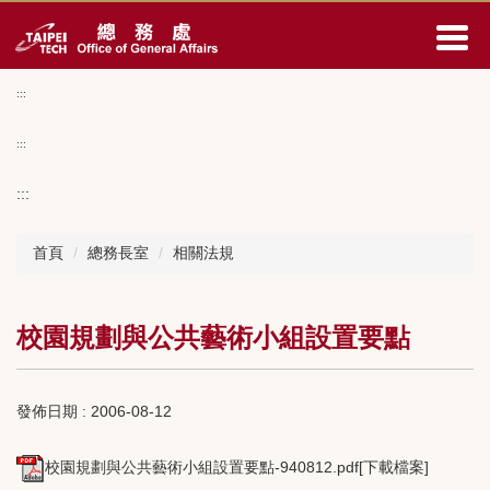
跳
到
主
要
:::
內
容
:::
區
:::
首頁
總務長室
相關法規
校園規劃與公共藝術小組設置要點
發佈日期 :
2006-08-12
校園規劃與公共藝術小組設置要點-940812.pdf[下載檔案]