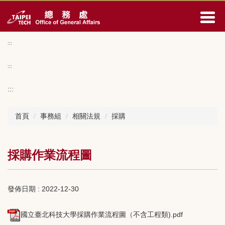
跳
到
主
要
:::
內
容
:::
區
:::
首頁
事務組
相關法規
採購
採購作業流程圖
發佈日期 :
2022-12-30
國立臺北科技大學採購作業流程圖（不含工程類).pdf