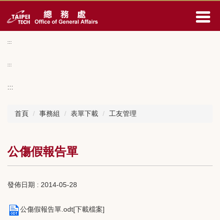
跳
到
主
要
:::
內
容
:::
區
:::
首頁
事務組
表單下載
工友管理
公傷假報告單
發佈日期 :
2014-05-28
公傷假報告單.odt[下載檔案]