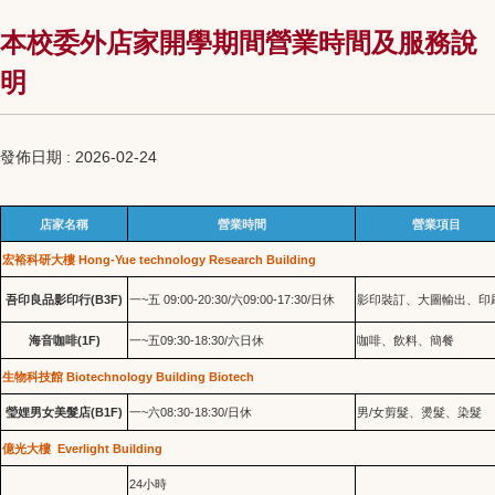
本校委外店家開學期間營業時間及服務說
明
發佈日期 :
2026-02-24
店家名稱
營業時間
營業項目
宏裕科研大樓 Hong-Yue technology Research Building
吾印良品影印行(B3F)
一~五 09:00-20:30/六09:00-17:30/日休
影印裝訂、大圖輸出、印
海音咖啡(1F)
一~
09:30-18:30/六日休
咖啡
、飲料、簡餐
五
生物科技館 Biotechnology Building Biotech
瑩娌男女美髮店(B1F)
一~六08:30-18:30/日休
男/女剪
、燙
、染髮
髮
髮
億光大樓 Everlight Building
24小時