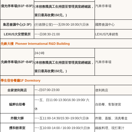
億光停車場(B1F~B3F)
汽車停車場
(
本校教職員工生持證至管理員室經確認，
當日最高收費150元。)
集思會議中心(2-3F)
(
行政辦公室
)一~
09:00-18:00/六日休
會議中心
五
國際
LEXUS大安營業所
一~日08:30-21:00
LEXUS汽車銷售
先鋒
大樓 Pioneer International R&D Building
24小時
停車場(B2F~B4F)
汽車停車場
先鋒
(本校教職員工生持證至管理員室經確認，
當日最高收費150元。)
學生宿舍餐廳1F Dormitory
07:00-23:00
全家便利商店
一
日
便利商店
~
一~
11:00-13:30/16:30-19:00/
六
五、日
艋舺自助餐
自助餐、客製便當
休
炸雞大獅
一~五11:00-14:30/15:30~19:00/六日休
炸雞、蓋飯、清真餐盒
攪和餅果室
一~五10:00-14:00 / 16:00-19:00
/
六日休
鐵板料理、現打果汁