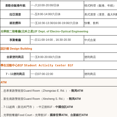
10:00-20:00/
喜歡你飯捲年糕
一
六
日休
韓式料理（飯捲、年糕）
~
8:00-14:00/
拉亞漢堡
一
五
六日休
美式漢堡（漢堡、義大利
~
就初攪和
一~五10:30-13:30/16:00-19:00/六日休
快餐、飲料
光華館二期餐廳(北科之星)
2F Dept. of Electro-Optical Engineering
一
日
11:00-14:00，16:30-20:30
享聚餐廳
中式合菜
~
設計館 Design Building
全家便利商店
一~五8:00-20:00/六日休
便利商店
學生活動中心B1F S
tudent Activity Center B1F
7－11便利商店
一~日07:00-22:00
便利商店
ATM
．忠孝東路警衛室Guard Room（Zhongxiao E. Rd. ）－
郵局ATM
．新生南路警衛室Guard Room（Xinsheng S. Rd.）－
郵局ATM
．7-11超商（新北科門市 ）－中正館B1F－
中國信託ATM
．光華館餐廳Food Court－光華館1F－
國泰世華ATM、台新銀行ATM